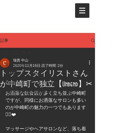
記事
全ての記事
瑞貴 中山
全ての記事
2020年11月16日
読了時間: 2分
トップスタイリストさん
中崎町のランチ情報🍴
が中崎町で独立【Unbend】✂︎
中崎町のおすすめスポット❤️
中崎町の不動産情報🏢
お洒落な飲食店が多く立ち並ぶ中崎町
ですが、同様にお洒落なサロンも多い
プロジェクト
のが中崎町の魅力の一つでもあります
💆‍♀️❤️
マッサージやヘアサロンなど、落ち着