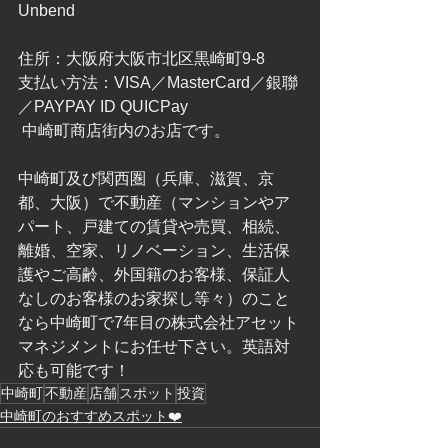
Unbend
住所：大阪府大阪市北区黒崎町9-8
支払い方法：VISA／MasterCard／銀聯
／PAYPAY ID QUICPay
 中崎町商店街内のお店です。
中崎町及び関西圏（兵庫、滋賀、京
都、大阪）で不動産（マンションやア
パート、戸建ての賃貸や売買、相続、
離婚、空家、リノベーション、生活保
護やご高齢、外国籍のお客様、保証人
なしのお客様のお家探し等々）のこと
なら中崎町で7年目の株式会社アセット
マネジメントにお任せ下さい。英語対
応も可能です！
中崎町
不動産
店舗
スポット
投資
中崎町のおすすめスポット❤️