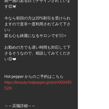
統一感のある白でデザインされていま
す😊💓
今なら初回の方は20%割引を受けられ
ますので是非一度利用されてみて下さ
い♪
髪も心も綺麗になるサロンです💇‍♀️⭐️
お勤めの方でも遅い時間も対応して下
さるそうなので、相談してみてくださ
い😊❤️
Hot pepper からのご予約はこちら
https://beauty.hotpepper.jp/slnH000495
528/
～～店舗詳細～～