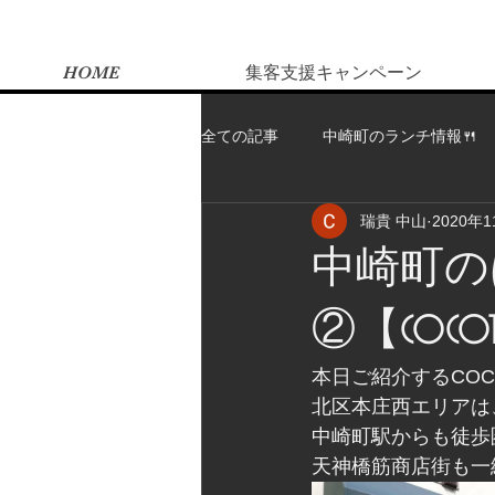
HOME
集客支援キャンペーン
全ての記事
中崎町のランチ情報🍴
瑞貴 中山
2020年
中崎町の
②【COCOT
本日ご紹介するCOC
北区本庄西エリアは
中崎町駅からも徒歩
天神橋筋商店街も一