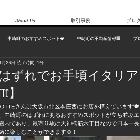
About Us
取引事例
ブロ
中崎町のおすすめスポット❤️
中崎町の不動産情報🏢
プ
11月26日
読了時間: 1分
はずれでお手頃イタリア
TE】
OTTEさんは大阪市北区本庄西にお店を構えています🍽
、中崎町のはずれにあるおすすめスポットが立ち並ぶエ
圏内であり、最寄り駅は天神橋筋六丁目なので日本一長
緒に楽しむことができます☺️！