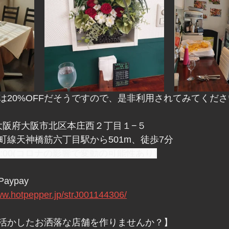
20%OFFだそうですので、是非利用されてみてください
73 大阪府大阪市北区本庄西２丁目１−５
町線天神橋筋六丁目駅から501m、徒歩7分
20:00(コロナの影響で変動の可能性あり)
ypay
hotpepper.jp/strJ001144306/
活かしたお洒落な店舗を作りませんか？】