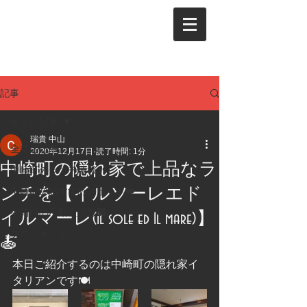
記事
全ての記事
瑞貴 中山
全ての記事
2020年12月17日
読了時間: 1分
中崎町の隠れ家で上品なラ
中崎町のランチ情報🍴
ンチを【イルソーレエド
中崎町のおすすめスポット❤️
中崎町の不動産情報🏢
イルマーレ(Il sole ed Il mare)】
プロジェクト
🍝
本日ご紹介するのは中崎町の隠れ家イ
タリアンです🍽